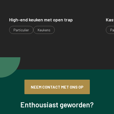
High-end keuken met open trap
Kas
Particulier
Keukens
Pa
NEEM CONTACT MET ONS OP
Enthousiast geworden?