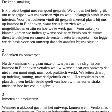
De kennismaking
Elk project begint met een goed gesprek. We vinden het belangrijk
om te begrijpen wat uw wensen zijn en wat u belangrijk vindt in een
interieur. Voor particulieren vindt dit gesprek meestal plaats bij ons
op kantoor in Eindhoven, waar we u laten zien welke
mogelijkheden er zijn en hoe we te werk gaan. Voor zakelijke
klanten komen we indien gewenst ook naar Venlo om de ruimte
direct te bekijken en samen de eerste ideeën te bespreken. Zo leggen
we de basis voor een ontwerp dat echt aansluit bij uw situatie.
2
Bedenken en ontwerpen
Na de kennismaking gaan onze ontwerpers aan de slag. In ons
kantoor in Eindhoven vertalen we uw wensen naar een ontwerp dat
niet alleen mooi oogt, maar ook praktisch werkt. We letten daarbij
op indeling, routing, materiaalgebruik en stijl. Het resultaat is een
plan dat u een helder beeld geeft van hoe uw interieur er straks
uitziet en hoe het voelt in gebruik.
3
Inmeten en produceren
Wanneer u akkoord gaat met het ontwerp, komen we in Venlo alles
nauwkeurig inmeten. Dit is een belangrijke stap, omdat we zo zeker