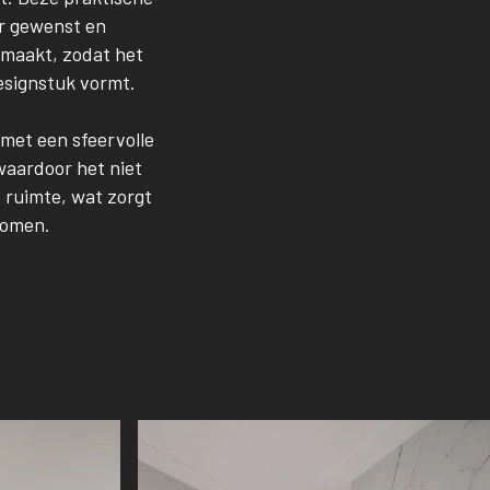
er gewenst en
emaakt, zodat het
designstuk vormt.
et een sfeervolle
waardoor het niet
 ruimte, wat zorgt
komen.