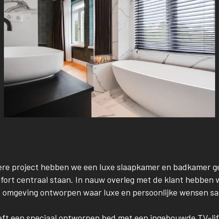
dere project hebben we een luxe slaapkamer en badkamer g
rt centraal staan. In nauw overleg met de klant hebben we
e omgeving ontworpen waar luxe en persoonlijke wensen 
ft een speciaal ontworpen bed met een ingebouwde TV-lif