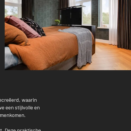
ecreëerd, waarin
 een stijlvolle en
samenkomen.
t. Deze praktische