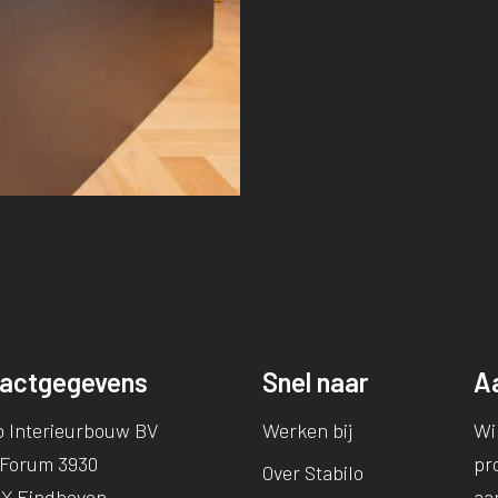
actgegevens
Snel naar
A
o Interieurbouw BV
Werken bij
Wil
 Forum 3930
pro
Over Stabilo
DX Eindhoven
aa