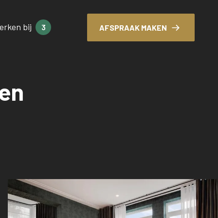
erken bij
3
AFSPRAAK MAKEN
 en