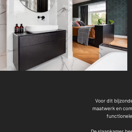
Voor dit bijzon
maatwerk en comfo
functionel
De slaapkamer hee